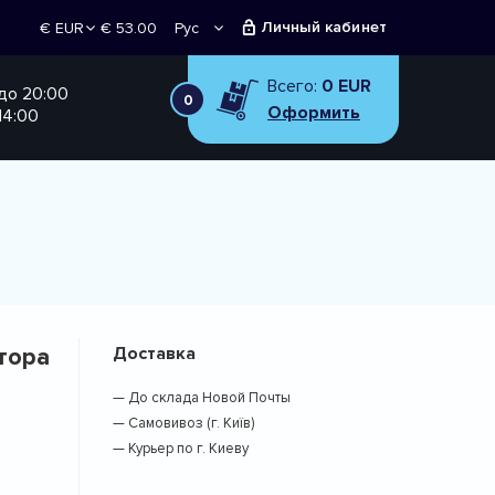
Личный кабинет
€ 53.00
Рус
€ EUR
Укр
₴ UAH
Всего:
0 EUR
 до 20:00
0
Оформить
14:00
тора
Доставка
— До склада Новой Почты
— Самовивоз (г. Київ)
— Курьер по г. Киеву