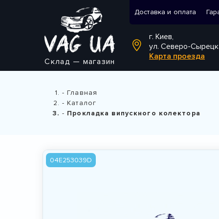
Доставка и оплата
Гар
г. Киев,
ул. Северо-Сырецк
Карта проезда
Склад — магазин
Главная
Каталог
Прокладка випускного колектора
04E253039D