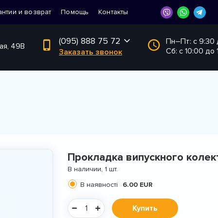
антии и возврат
Помощь
Контакты
(095) 888 75 72
Пн–Пт: с 9:30
ая, 49В
Сб: с 10:00 до 
Заказать звонок
Прокладка випускного колек
В наличии, 1 шт.
В наявності
6.00 EUR
Купить