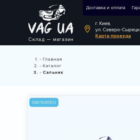
Доставка и оплата
Гар
г. Киев,
ул. Северо-Сырецк
Карта проезда
Склад — магазин
Главная
Каталог
Сальник
06E103051J