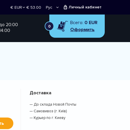
Личный кабинет
€ 53.00
Рус
€ EUR
Укр
₴ UAH
Всего:
0 EUR
 до 20:00
0
Оформить
14:00
Доставка
— До склада Новой Почты
— Самовивоз (г. Київ)
— Курьер по г. Киеву
ть