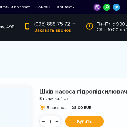
антии и возврат
Помощь
Контакты
(095) 888 75 72
Пн–Пт: с 9:30
ая, 49В
Сб: с 10:00 до 
Заказать звонок
Шків насоса гідропідсилюва
В наличии, 1 шт.
В наявності
28.00 EUR
Купить