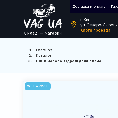
Доставка и оплата
Гар
г. Киев,
ул. Северо-Сырецк
Карта проезда
Склад — магазин
Главная
Каталог
Шків насоса гідропідсилювача
06H145255E