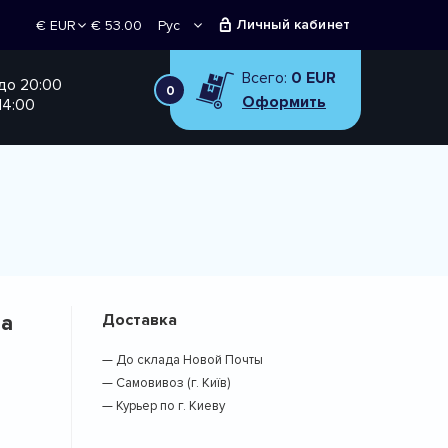
Личный кабинет
€ 53.00
Рус
€ EUR
Укр
₴ UAH
Всего:
0 EUR
 до 20:00
0
Оформить
14:00
ча
Доставка
— До склада Новой Почты
— Самовивоз (г. Київ)
— Курьер по г. Киеву