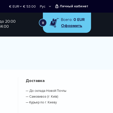
Личный кабинет
€ 53.00
Рус
€ EUR
Укр
₴ UAH
Всего:
0 EUR
 до 20:00
0
Оформить
14:00
Доставка
— До склада Новой Почты
— Самовивоз (г. Київ)
— Курьер по г. Киеву