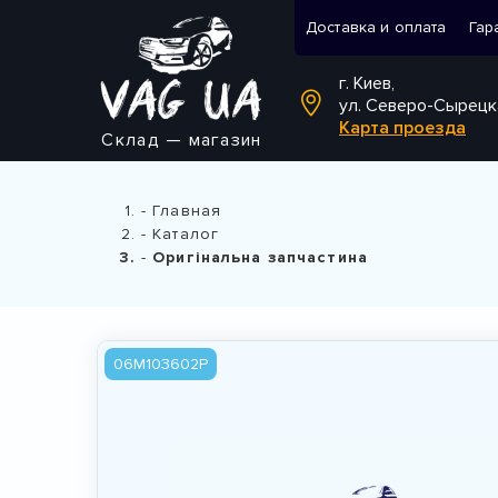
Доставка и оплата
Гар
г. Киев,
ул. Северо-Сырецк
Карта проезда
Склад — магазин
Главная
Каталог
Оригінальна запчастина
06M103602P