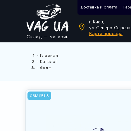
Доставка и оплата
Гар
г. Киев,
ул. Северо-Сырецк
Карта проезда
Склад — магазин
Главная
Каталог
болт
06M115113