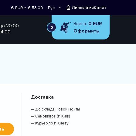
Личный кабинет
€ 53.00
Рус
€ EUR
Укр
₴ UAH
Всего:
0 EUR
 до 20:00
0
Оформить
14:00
Доставка
— До склада Новой Почты
— Самовивоз (г. Київ)
— Курьер по г. Киеву
ть