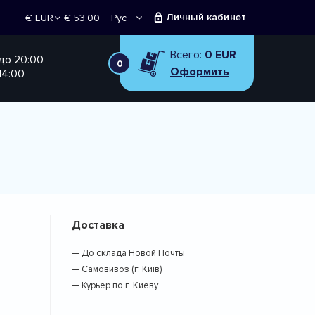
Личный кабинет
€ 53.00
Рус
€ EUR
Укр
₴ UAH
Всего:
0 EUR
 до 20:00
0
Оформить
14:00
Доставка
— До склада Новой Почты
— Самовивоз (г. Київ)
— Курьер по г. Киеву