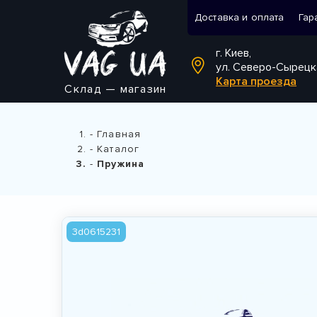
Доставка и оплата
Гар
г. Киев,
ул. Северо-Сырецк
Карта проезда
Склад — магазин
Главная
Каталог
Пружина
3d0615231