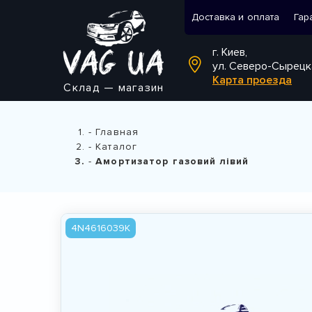
Доставка и оплата
Гар
г. Киев,
ул. Северо-Сырецк
Карта проезда
Склад — магазин
Главная
Каталог
Амортизатор газовий лівий
4N4616039K