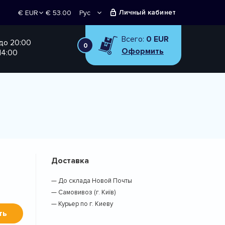
Личный кабинет
€ 53.00
Рус
€ EUR
Укр
₴ UAH
Всего:
0 EUR
 до 20:00
0
Оформить
14:00
Доставка
— До склада Новой Почты
— Самовивоз (г. Київ)
— Курьер по г. Киеву
ть