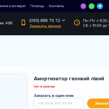
антии и возврат
Помощь
Контакты
(095) 888 75 72
Пн–Пт: с 9:30
ая, 49В
Сб: с 10:00 до 
Заказать звонок
Амортизатор газовий лівий
Нет в наличии
Заказать в один клик
Мобильный
Заказа
телефон