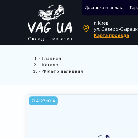
Доставка и оплата
Гар
г. Киев,
ул. Северо-Сырецк
Карта проезда
Склад — магазин
Главная
Каталог
Фільтр паливний
7LA127401A