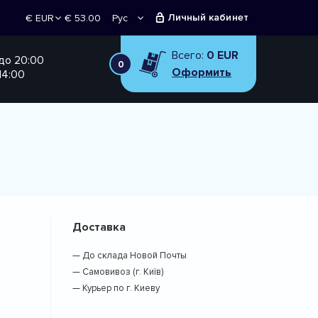
Личный кабинет
€ 53.00
Рус
€ EUR
Укр
₴ UAH
Всего:
0 EUR
 до 20:00
0
Оформить
14:00
Доставка
— До склада Новой Почты
— Самовивоз (г. Київ)
— Курьер по г. Киеву