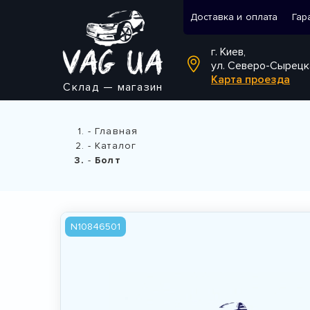
Доставка и оплата
Гар
г. Киев,
ул. Северо-Сырецк
Карта проезда
Склад — магазин
Главная
Каталог
Болт
N10846501