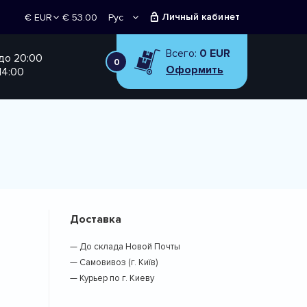
Личный кабинет
€ 53.00
Рус
€ EUR
Укр
₴ UAH
Всего:
0 EUR
 до 20:00
0
Оформить
14:00
Доставка
— До склада Новой Почты
— Самовивоз (г. Київ)
— Курьер по г. Киеву