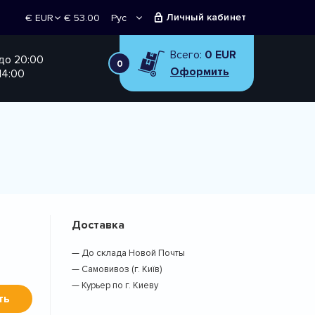
Личный кабинет
€ 53.00
Рус
€ EUR
Укр
₴ UAH
Всего:
0 EUR
 до 20:00
0
Оформить
14:00
Доставка
— До склада Новой Почты
— Самовивоз (г. Київ)
— Курьер по г. Киеву
ть