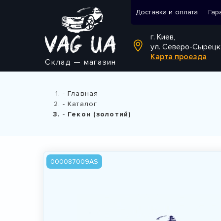
Доставка и оплата
Гар
г. Киев,
ул. Северо-Сырецк
Карта проезда
Склад — магазин
Главная
Каталог
Гекон (золотий)
000087009AS