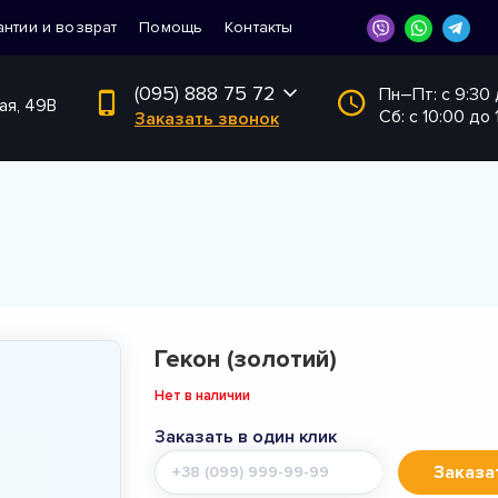
антии и возврат
Помощь
Контакты
(095) 888 75 72
Пн–Пт: с 9:30
ая, 49В
Сб: с 10:00 до 
Заказать звонок
Гекон (золотий)
Нет в наличии
Заказать в один клик
Мобильный
Заказа
телефон