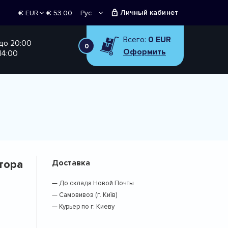
Личный кабинет
€ 53.00
Рус
€ EUR
Укр
₴ UAH
Всего:
0 EUR
 до 20:00
0
Оформить
14:00
тора
Доставка
— До склада Новой Почты
— Самовивоз (г. Київ)
— Курьер по г. Киеву