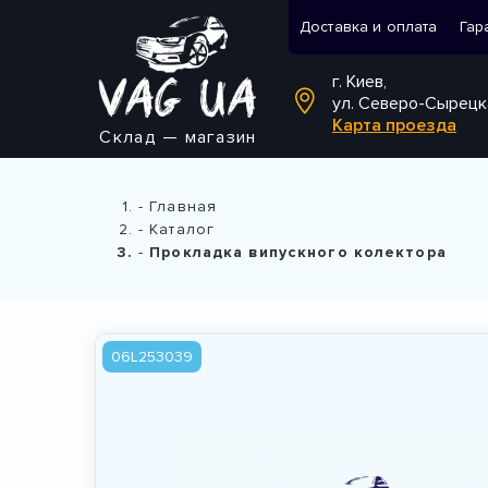
Доставка и оплата
Гар
г. Киев,
ул. Северо-Сырецк
Карта проезда
Склад — магазин
Главная
Каталог
Прокладка випускного колектора
06L253039