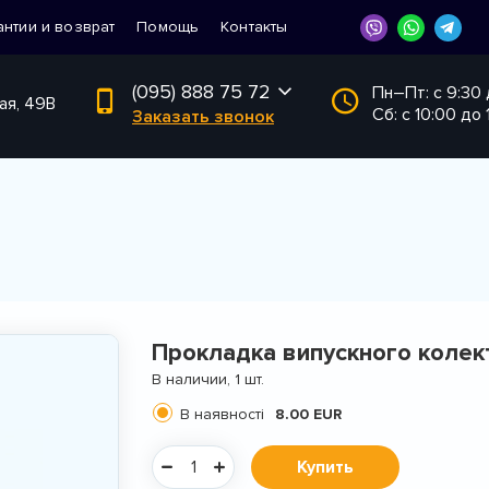
антии и возврат
Помощь
Контакты
(095) 888 75 72
Пн–Пт: с 9:30
ая, 49В
Сб: с 10:00 до 
Заказать звонок
Прокладка випускного колек
В наличии, 1 шт.
В наявності
8.00 EUR
Купить