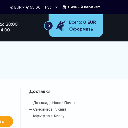
Личный кабинет
€ 53.00
Рус
€ EUR
Укр
₴ UAH
Всего:
0 EUR
 до 20:00
0
Оформить
14:00
Доставка
— До склада Новой Почты
— Самовивоз (г. Київ)
— Курьер по г. Киеву
ть