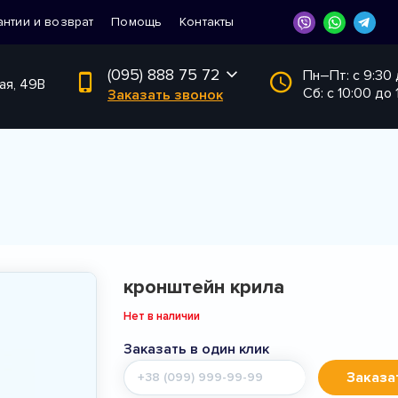
антии и возврат
Помощь
Контакты
(095) 888 75 72
Пн–Пт: с 9:30
ая, 49В
Сб: с 10:00 до 
Заказать звонок
кронштейн крила
Нет в наличии
Заказать в один клик
Мобильный
Заказа
телефон