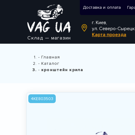
Доставка и оплата
Гар
г. Киев,
ул. Северо-Сырецк
Карта проезда
Склад — магазин
Главная
Каталог
кронштейн крила
4KE803503