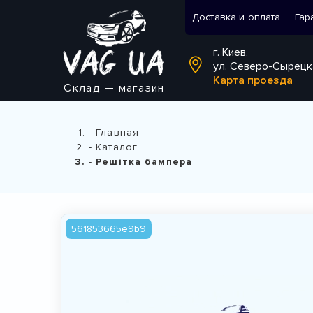
Доставка и оплата
Гар
г. Киев,
ул. Северо-Сырецк
Карта проезда
Склад — магазин
Главная
Каталог
Решітка бампера
561853665e9b9