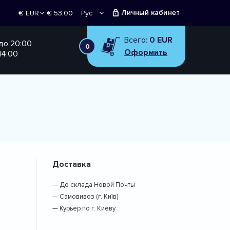
Личный кабинет
€ 53.00
Рус
€ EUR
Укр
₴ UAH
Всего:
0 EUR
 до 20:00
0
Оформить
14:00
Доставка
— До склада Новой Почты
— Самовивоз (г. Київ)
— Курьер по г. Киеву