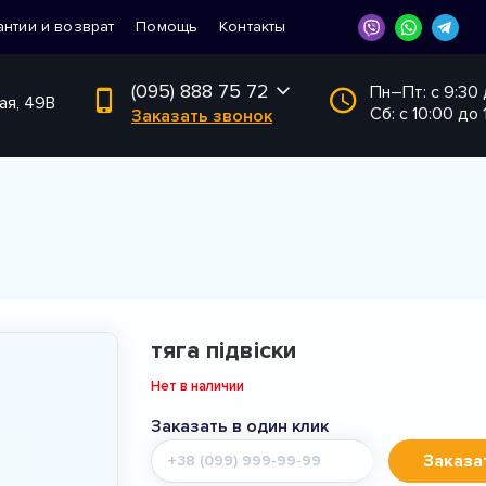
антии и возврат
Помощь
Контакты
(095) 888 75 72
Пн–Пт: с 9:30
ая, 49В
Сб: с 10:00 до 
Заказать звонок
тяга підвіски
Нет в наличии
Заказать в один клик
Мобильный
Заказа
телефон