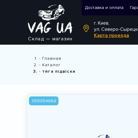
Доставка и оплата
Гар
г. Киев,
ул. Северо-Сырецк
Карта проезда
Склад — магазин
Главная
Каталог
тяга підвіски
7l0505466d