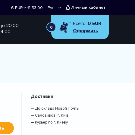
Личный кабинет
€ 53.00
Рус
€ EUR
Укр
₴ UAH
Всего:
0 EUR
 до 20:00
0
Оформить
14:00
Доставка
— До склада Новой Почты
— Самовивоз (г. Київ)
— Курьер по г. Киеву
ть