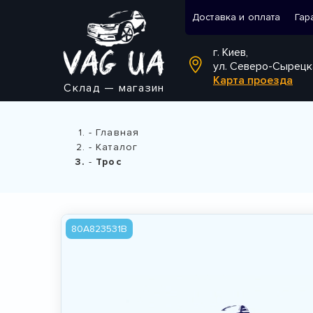
Доставка и оплата
Гар
г. Киев,
ул. Северо-Сырецк
Карта проезда
Склад — магазин
Главная
Каталог
Трос
80A823531B