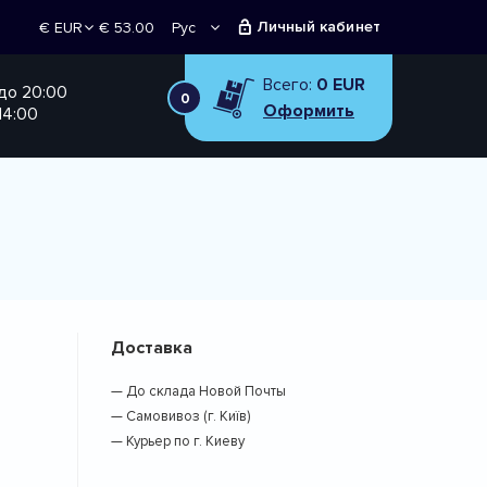
Личный кабинет
€ 53.00
Рус
€ EUR
Укр
₴ UAH
Всего:
0 EUR
 до 20:00
0
Оформить
14:00
Доставка
— До склада Новой Почты
— Самовивоз (г. Київ)
— Курьер по г. Киеву