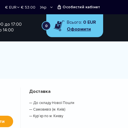
Особистий кабінет
€ 53.00
Укр
€ EUR
Рус
₴ UAH
Всього:
0 EUR
00 до 17:00
0
Оформити
о 14:00
Доставка
— До складу Нової Пошти
— Самовивіз (м. Київ)
— Кур’єр по м. Києву
ти