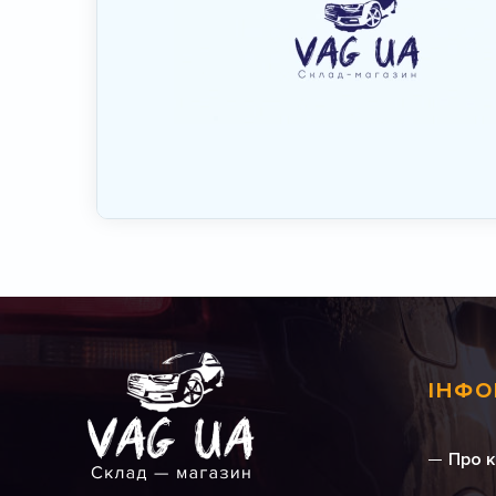
ІНФО
Про 