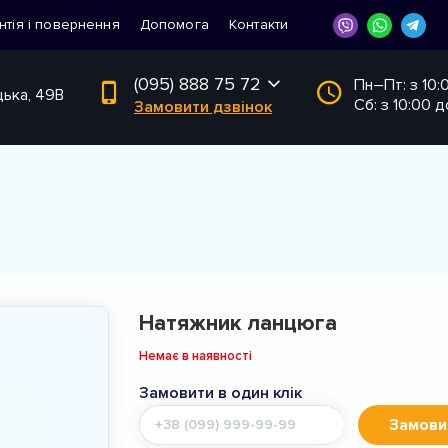
нтія і повернення
Допомога
Контакти
(095) 888 75 72
Пн–Пт: з 10:
цька, 49В
Сб: з 10:00 д
Замовити дзвінок
Натяжник ланцюга
Немає в наявності
Замовити в один клік
Мобільний
Замови
телефон