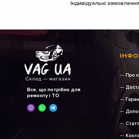
Індивідуальні замовлення
ІНФО
Про 
Доста
Все, що потрібно для
ремонту і ТО
Гаран
Допо
Статт
Конт