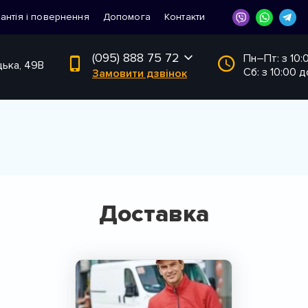
рантія і повернення
Допомога
Контакти
(095) 888 75 72
Пн–Пт: з 10:
цька, 49В
Сб: з 10:00 д
Замовити дзвінок
Доставка