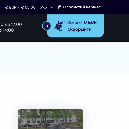
Особистий кабінет
€ 53.00
Укр
€ EUR
Рус
₴ UAH
Всього:
0 EUR
00 до 17:00
0
Оформити
о 14:00