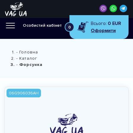
Всього:
0 EUR
Особистий кабінет
0
Оформити
Головна
Каталог
Форсунка
06G906036AH