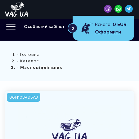
Всього:
0 EUR
Особистий кабінет
0
Оформити
Головна
Каталог
Масловіддільник
06H103495AJ