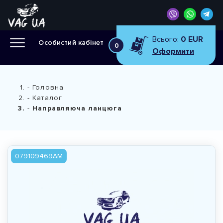
Всього:
0 EUR
Особистий кабінет
0
Оформити
Головна
Каталог
Направляюча ланцюга
079109469AM