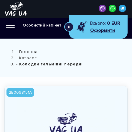
Всього:
0 EUR
Особистий кабінет
0
Оформити
Головна
Каталог
Колодки гальмівні передні
2E0698151A