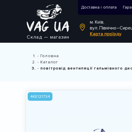
Доставка і оплата
Гара
м. Київ,
вул. Північно–Сире
Карта проїзду
Склад — магазин
Головна
Каталог
повітровід вентиляції гальмівного ди
4KE121734