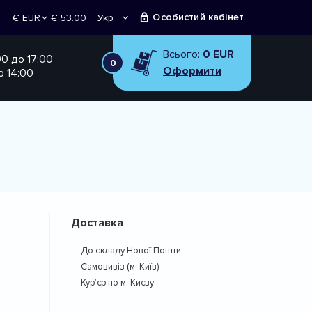
Особистий кабінет
€ 53.00
Укр
€ EUR
Рус
₴ UAH
Всього:
0 EUR
00 до 17:00
0
Оформити
о 14:00
Доставка
— До складу Нової Пошти
— Самовивіз (м. Київ)
— Кур’єр по м. Києву