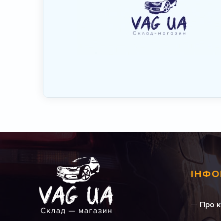
ІНФО
Про 