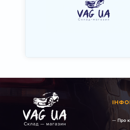
ІНФО
Про 