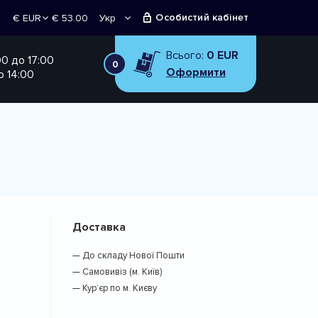
Особистий кабінет
€ 53.00
Укр
€ EUR
Рус
₴ UAH
Всього:
0 EUR
00 до 17:00
0
Оформити
о 14:00
Доставка
— До складу Нової Пошти
— Самовивіз (м. Київ)
— Кур’єр по м. Києву