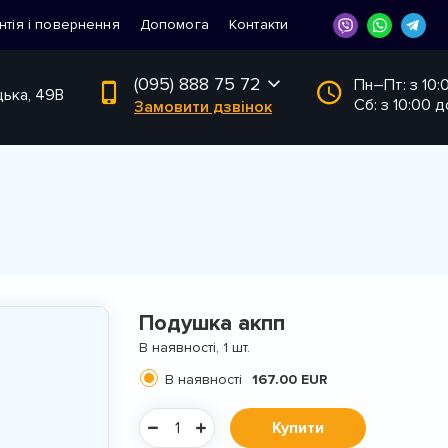
нтія і повернення
Допомога
Контакти
(095) 888 75 72
Пн–Пт: з 10:
цька, 49В
Сб: з 10:00 д
Замовити дзвінок
Подушка акпп
В наявності, 1 шт.
В наявності
167.00 EUR
Купити