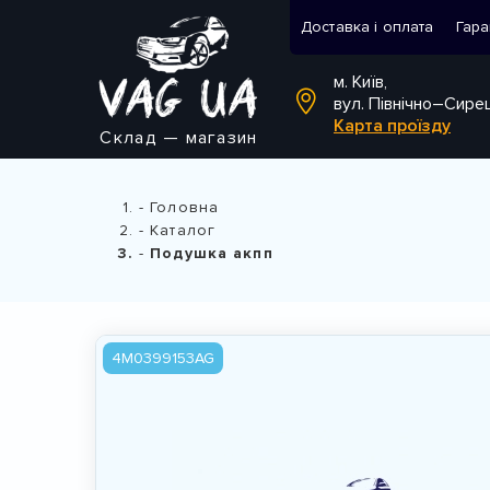
Доставка і оплата
Гара
м. Київ,
вул. Північно–Сире
Карта проїзду
Склад — магазин
Головна
Каталог
Подушка акпп
4M0399153AG