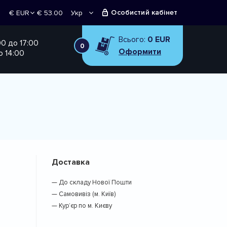
Особистий кабінет
€ 53.00
Укр
€ EUR
Рус
₴ UAH
Всього:
0 EUR
00 до 17:00
0
Оформити
о 14:00
Доставка
— До складу Нової Пошти
— Самовивіз (м. Київ)
— Кур’єр по м. Києву