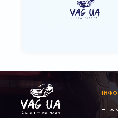
ІНФО
Про 