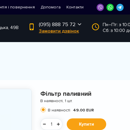
нтія і повернення
Допомога
Контакти
(095) 888 75 72
Пн–Пт: з 10:
цька, 49В
Сб: з 10:00 д
Замовити дзвінок
Фільтр паливний
В наявності, 1 шт.
В наявності
49.00 EUR
Купити