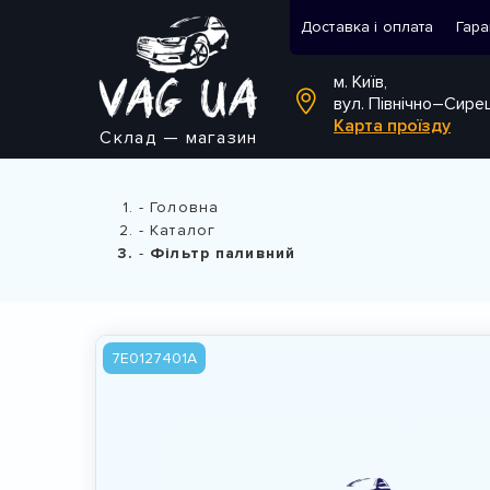
Доставка і оплата
Гара
м. Київ,
вул. Північно–Сире
Карта проїзду
Склад — магазин
Головна
Каталог
Фільтр паливний
7E0127401A