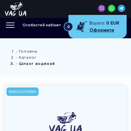
Всього:
0 EUR
Особистий кабінет
0
Оформити
Головна
Каталог
Шланг водяний
8W0122055BN