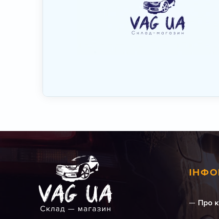
ІНФО
Про 