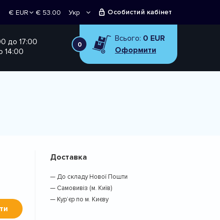
Особистий кабінет
€ 53.00
Укр
€ EUR
Рус
₴ UAH
Всього:
0 EUR
00 до 17:00
0
Оформити
о 14:00
Доставка
— До складу Нової Пошти
— Самовивіз (м. Київ)
— Кур’єр по м. Києву
ти