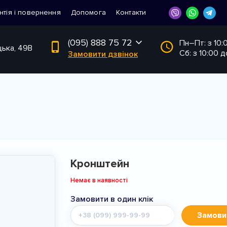
нтія і повернення
Допомога
Контакти
(095) 888 75 72
Пн–Пт: з 10:
цька, 49В
Сб: з 10:00 д
Замовити дзвінок
Кронштейн
Немає в наявності
Замовити в один клік
Мобільний
Замови
телефон