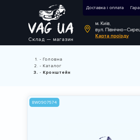
Доставка і оплата
Гара
м. Київ,
вул. Північно–Сире
Карта проїзду
Склад — магазин
Головна
Каталог
Кронштейн
8W0907574