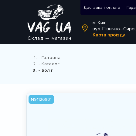
Доставка і оплата
Гара
м. Київ,
вул. Північно–Сире
Карта проїзду
Склад — магазин
Головна
Каталог
Болт
N91126801