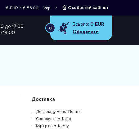
Особистий кабінет
€ 53.00
Укр
€ EUR
Рус
₴ UAH
Всього:
0 EUR
00 до 17:00
0
Оформити
о 14:00
Доставка
— До складу Нової Пошти
— Самовивіз (м. Київ)
— Кур’єр по м. Києву