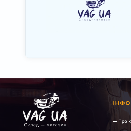
ІНФО
Про 