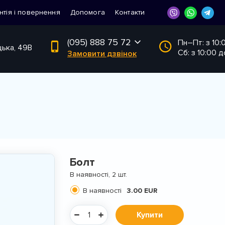
нтія і повернення
Допомога
Контакти
(095) 888 75 72
Пн–Пт: з 10:
цька, 49В
Сб: з 10:00 д
Замовити дзвінок
Болт
В наявності, 2 шт.
В наявності
3.00 EUR
Купити