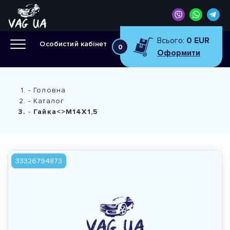
Всього:
0 EUR
Особистий кабінет
0
Оформити
Головна
Каталог
Гайка<>M14X1,5
33326794873