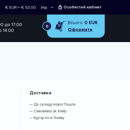
Особистий кабінет
€ 53.00
Укр
€ EUR
Рус
₴ UAH
Всього:
0 EUR
00 до 17:00
0
Оформити
о 14:00
Доставка
— До складу Нової Пошти
— Самовивіз (м. Київ)
— Кур’єр по м. Києву