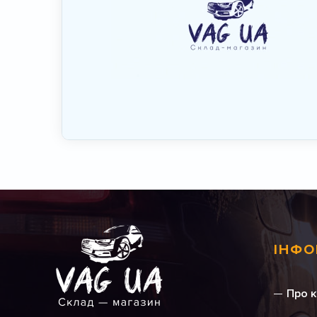
ІНФО
Про 