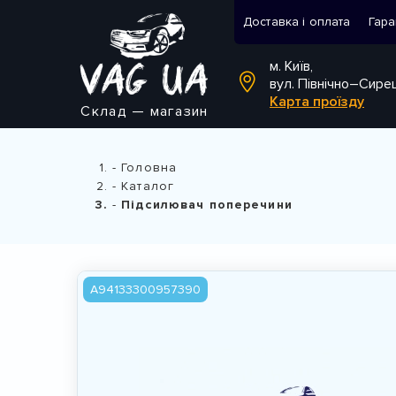
Доставка і оплата
Гара
м. Київ,
вул. Північно–Сире
Карта проїзду
Склад — магазин
Головна
Каталог
Підсилювач поперечини
A94133300957390