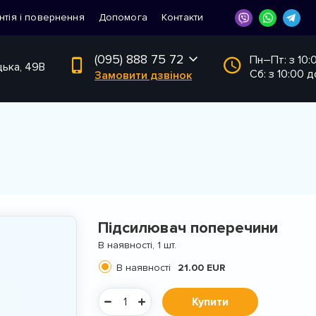
нтія і повернення
Допомога
Контакти
(095) 888 75 72
Пн–Пт: з 10:
цька, 49В
Сб: з 10:00 д
Замовити дзвінок
Підсилювач поперечини
В наявності, 1 шт.
В наявності
21.00 EUR
Купити