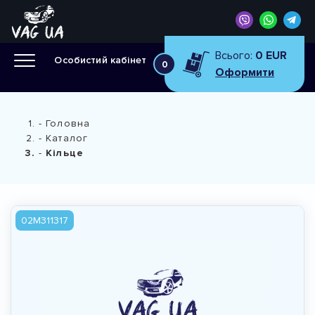
Всього:
0 EUR
Особистий кабінет
0
Оформити
Головна
Каталог
Кільце
02M311317