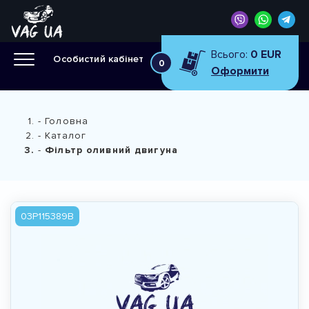
Всього:
0 EUR
Особистий кабінет
0
Оформити
Головна
Каталог
Фiльтр оливний двигуна
03P115389B