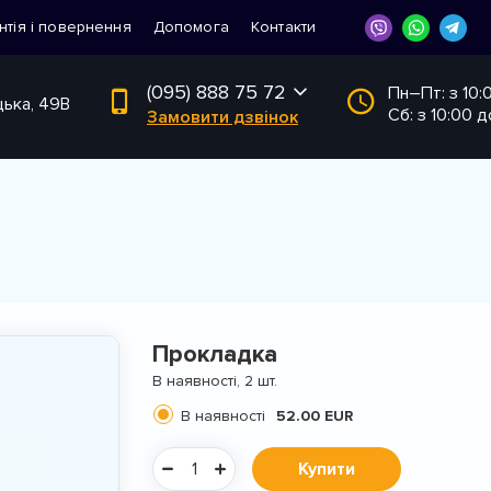
нтія і повернення
Допомога
Контакти
(095) 888 75 72
Пн–Пт: з 10:
цька, 49В
Сб: з 10:00 д
Замовити дзвінок
Прокладка
В наявності, 2 шт.
В наявності
52.00 EUR
Купити