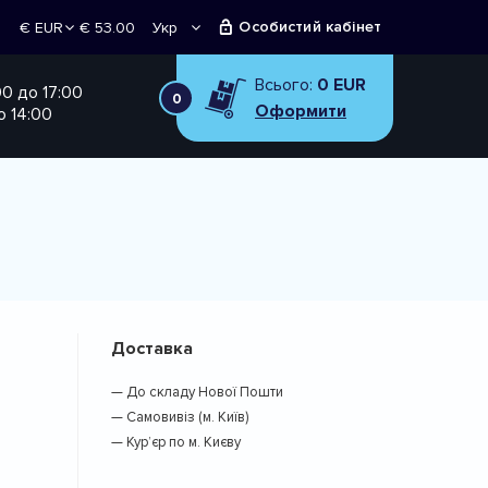
Особистий кабінет
€ 53.00
Укр
€ EUR
Рус
₴ UAH
Всього:
0 EUR
00 до 17:00
0
Оформити
о 14:00
Доставка
— До складу Нової Пошти
— Самовивіз (м. Київ)
— Кур’єр по м. Києву