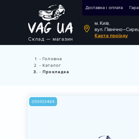
Доставка і оплата
Гара
м. Київ,
вул. Північно–Сире
Карта проїзду
Склад — магазин
Головна
Каталог
Прокладка
059103484