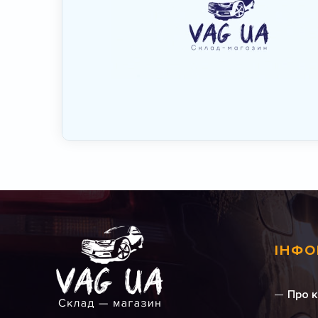
ІНФО
Про 