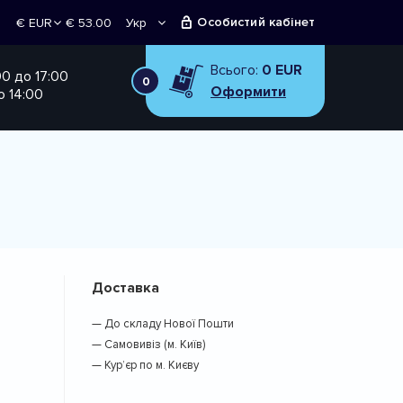
Особистий кабінет
€ 53.00
Укр
€ EUR
Рус
₴ UAH
Всього:
0 EUR
00 до 17:00
0
Оформити
о 14:00
Доставка
— До складу Нової Пошти
— Самовивіз (м. Київ)
— Кур’єр по м. Києву