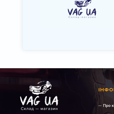
ІНФО
Про 