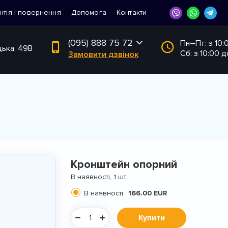
нтія і повернення
Допомога
Контакти
(095) 888 75 72
Пн–Пт: з 10:
цька, 49В
Сб: з 10:00 д
Замовити дзвінок
Кронштейн опорний
В наявності, 1 шт.
В наявності
166.00 EUR
Купити