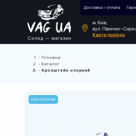
Доставка і оплата
Гара
м. Київ,
вул. Північно–Сире
Карта проїзду
Склад — магазин
Головна
Каталог
Кронштейн опорний
06H103144K