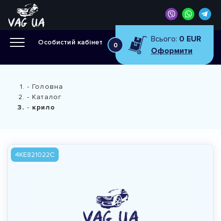
Всього:
0 EUR
Особистий кабінет
0
Оформити
Головна
Каталог
крило
4KE821022C