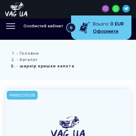
Всього:
0 EUR
Особистий кабінет
0
Оформити
Головна
Каталог
шарнір кришки капота
4M8823302B