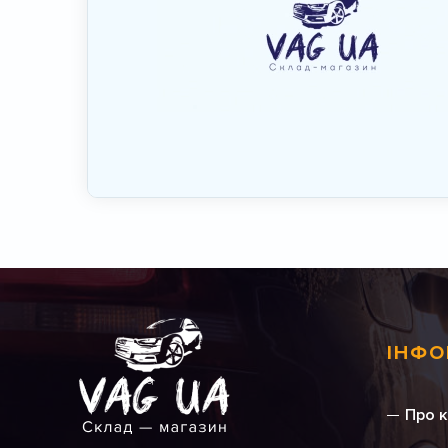
ІНФО
Про 