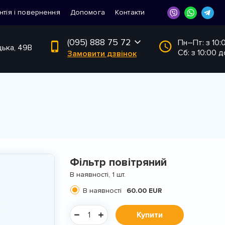
нтія і повернення
Допомога
Контакти
(095) 888 75 72
Пн–Пт: з 10:
цька, 49В
Сб: з 10:00 д
Замовити дзвінок
Фільтр повітряний
В наявності, 1 шт.
В наявності
60.00 EUR
Купити