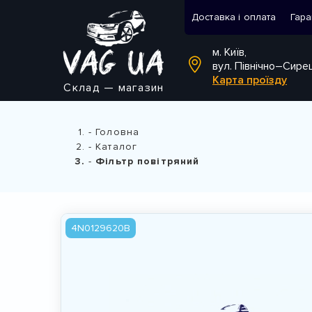
Доставка і оплата
Гара
м. Київ,
вул. Північно–Сире
Карта проїзду
Склад — магазин
Головна
Каталог
Фільтр повітряний
4N0129620B