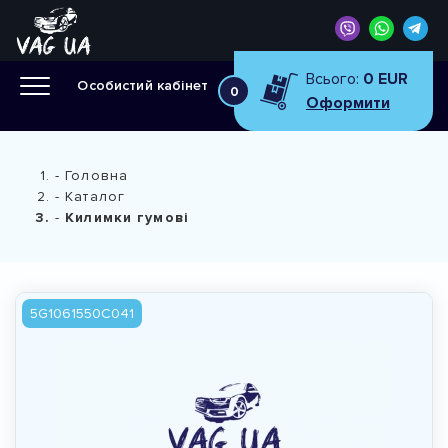
Всього:
0 EUR
Особистий кабінет
0
Оформити
Головна
Каталог
Килимки гумові
5G1061550C041