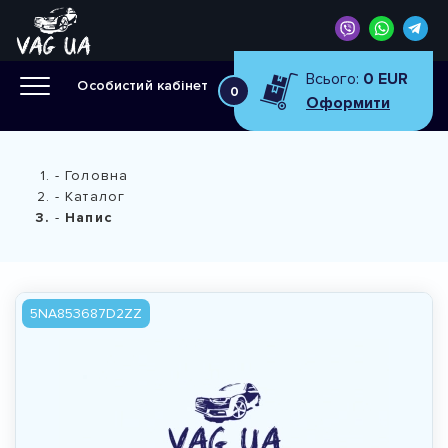
Всього:
0 EUR
Особистий кабінет
0
Оформити
Головна
Каталог
Напис
5NA853687D2ZZ