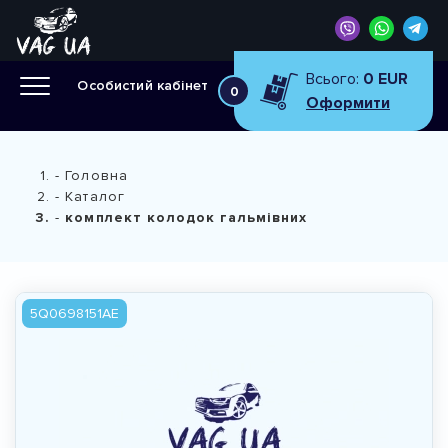
Всього:
0 EUR
Особистий кабінет
0
Оформити
Головна
Каталог
комплект колодок гальмівних
5Q0698151AE