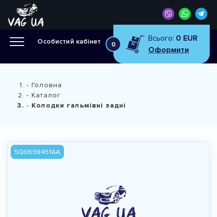
Всього:
0 EUR
Особистий кабінет
0
Оформити
Головна
Каталог
Колодки гальмівні задні
5Q0698451AA