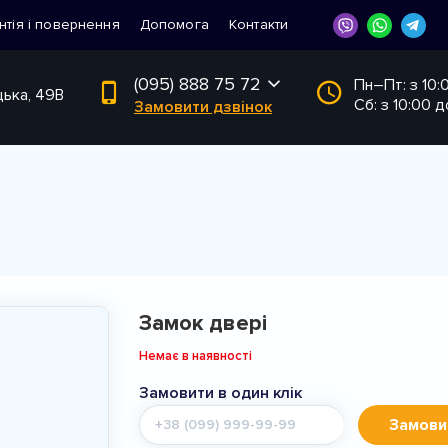
нтія і повернення
Допомога
Контакти
(095) 888 75 72
Пн–Пт: з 10:
цька, 49В
Сб: з 10:00 д
Замовити дзвінок
Замок двері
Немає в наявності
Замовити в один клік
Мобільний
Замови
телефон