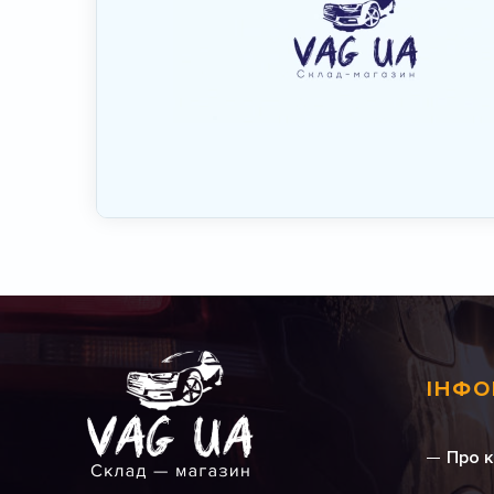
ІНФО
Про 