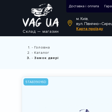
Доставка і оплата
Гара
м. Київ,
вул. Північно–Сире
Карта проїзду
Склад — магазин
Головна
Каталог
Замок двері
5TA839016D