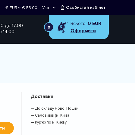
Особистий кабінет
€ 53.00
Укр
€ EUR
Рус
₴ UAH
Всього:
0 EUR
00 до 17:00
0
Оформити
о 14:00
Доставка
— До складу Нової Пошти
— Самовивіз (м. Київ)
— Кур’єр по м. Києву
ти