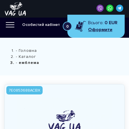
Всього:
0 EUR
Особистий кабінет
0
Оформити
Головна
Каталог
емблема
7E0853688ACBX