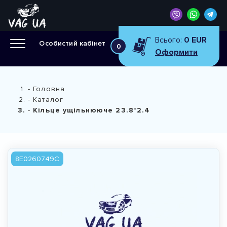
Всього:
0 EUR
Особистий кабінет
0
Оформити
Головна
Каталог
Кiльце ущiльнююче 23.8*2.4
8E0260749C