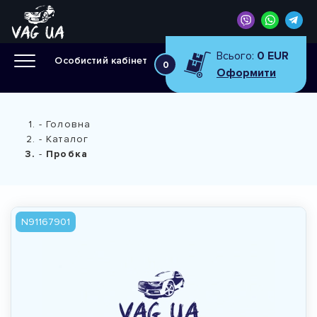
Всього:
0 EUR
Особистий кабінет
0
Оформити
Головна
Каталог
Пробка
N91167901