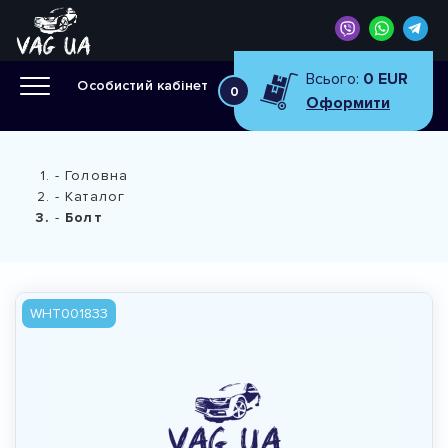
Всього:
0 EUR
Особистий кабінет
0
Оформити
Головна
Каталог
Болт
WHT001833