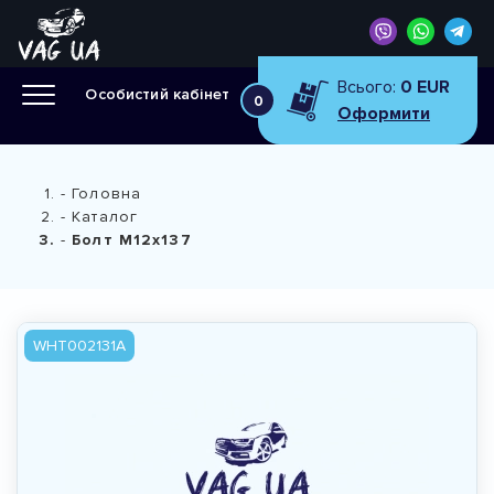
Всього:
0 EUR
Особистий кабінет
0
Оформити
Головна
Каталог
Болт М12x137
WHT002131A