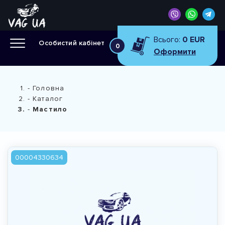
Всього:
0 EUR
Особистий кабінет
0
Оформити
Головна
Каталог
Мастило
00004330634