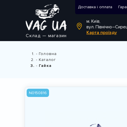
Доставка і оплата
Гара
м. Київ,
вул. Північно–Сире
Карта проїзду
Склад — магазин
Головна
Каталог
Гайка
N0150816