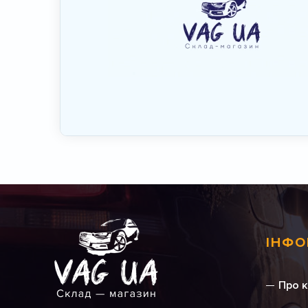
ІНФО
Про 