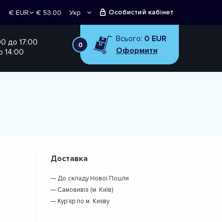
Особистий кабінет
€ 53.00
Укр
€ EUR
Рус
₴ UAH
Всього:
0 EUR
00 до 17:00
0
Оформити
о 14:00
Доставка
— До складу Нової Пошти
— Самовивіз (м. Київ)
— Кур’єр по м. Києву